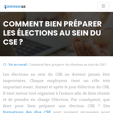
COMMENT BIEN PRÉPARER
LES ÉLECTIONS AU SEIN DU
CSE ?
/
Vie au travail
/ Comment bien préparer les élections au sein du CSE ?
Les élections au sein du CSE ne doivent jamais être
improvisées. Chaque employeur tient un rôle très
important avant, durant et après le jour d’élection du CSE.
Il vaut mieux tout organiser à l’avance afin de bien réussir
et de prendre en charge l’élection. Par conséquent, que
faire pour bien préparer une élection CSE ? Des
formations des élus CSE
sont souvent proposées pour