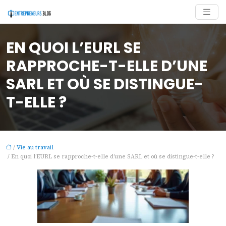
EN QUOI L’EURL SE
RAPPROCHE-T-ELLE D’UNE
SARL ET OÙ SE DISTINGUE-
T-ELLE ?
/
Vie au travail
/ En quoi l’EURL se rapproche-t-elle d’une SARL et où se distingue-t-elle ?