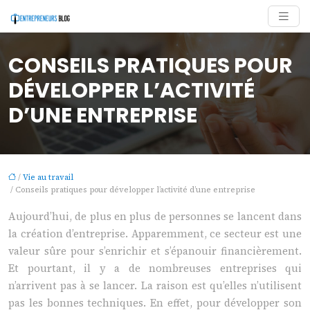
CONSEILS PRATIQUES POUR
DÉVELOPPER L’ACTIVITÉ
D’UNE ENTREPRISE
/
Vie au travail
/ Conseils pratiques pour développer l’activité d’une entreprise
Aujourd’hui, de plus en plus de personnes se lancent dans
la création d’entreprise. Apparemment, ce secteur est une
valeur sûre pour s’enrichir et s’épanouir financièrement.
Et pourtant, il y a de nombreuses entreprises qui
n’arrivent pas à se lancer. La raison est qu’elles n’utilisent
pas les bonnes techniques. En effet, pour développer son